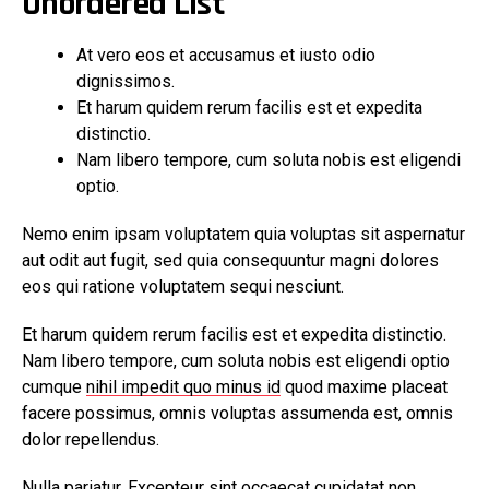
Unordered List
At vero eos et accusamus et iusto odio
dignissimos.
Et harum quidem rerum facilis est et expedita
distinctio.
Nam libero tempore, cum soluta nobis est eligendi
optio.
Nemo enim ipsam voluptatem quia voluptas sit aspernatur
aut odit aut fugit, sed quia consequuntur magni dolores
eos qui ratione voluptatem sequi nesciunt.
Et harum quidem rerum facilis est et expedita distinctio.
Nam libero tempore, cum soluta nobis est eligendi optio
cumque
nihil impedit quo minus id
quod maxime placeat
facere possimus, omnis voluptas assumenda est, omnis
dolor repellendus.
Nulla pariatur. Excepteur sint occaecat cupidatat non