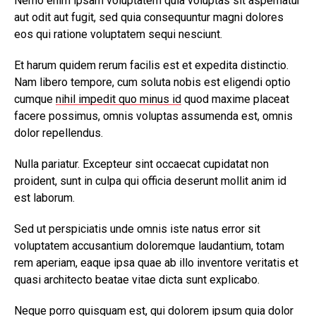
Nemo enim ipsam voluptatem quia voluptas sit aspernatur
aut odit aut fugit, sed quia consequuntur magni dolores
eos qui ratione voluptatem sequi nesciunt.
Et harum quidem rerum facilis est et expedita distinctio.
Nam libero tempore, cum soluta nobis est eligendi optio
cumque
nihil impedit quo minus id
quod maxime placeat
facere possimus, omnis voluptas assumenda est, omnis
dolor repellendus.
Nulla pariatur. Excepteur sint occaecat cupidatat non
proident, sunt in culpa qui officia deserunt mollit anim id
est laborum.
Sed ut perspiciatis unde omnis iste natus error sit
voluptatem accusantium doloremque laudantium, totam
rem aperiam, eaque ipsa quae ab illo inventore veritatis et
quasi architecto beatae vitae dicta sunt explicabo.
Neque porro quisquam est, qui dolorem ipsum quia dolor