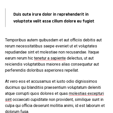
Duis aute irure dolor in reprehenderit in
voluptate velit esse cillum dolore eu fugiat
Temporibus autem quibusdam et aut officiis debitis aut
rerum necessitatibus saepe eveniet ut et voluptates
repudiandae sint et molestiae non recusandae. Itaque
earum rerum hic
tenetur a sapiente
delectus, ut aut
reiciendis voluptatibus maiores alias consequatur aut
perferendis doloribus asperiores repellat.
At vero eos et accusamus et iusto odio dignissimos
ducimus qui blanditiis praesentium voluptatum deleniti
atque corrupti quos dolores et quas
molestias excepturi
sint
occaecati cupiditate non provident, similique sunt in
culpa qui officia deserunt mollitia animi, id est laborum et
dolorum fuga.