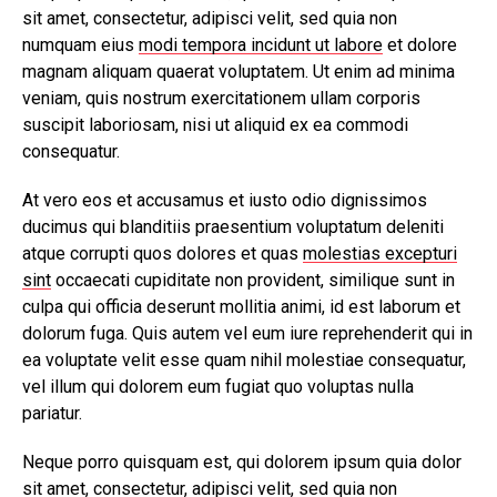
sit amet, consectetur, adipisci velit, sed quia non
numquam eius
modi tempora incidunt ut labore
et dolore
magnam aliquam quaerat voluptatem. Ut enim ad minima
veniam, quis nostrum exercitationem ullam corporis
suscipit laboriosam, nisi ut aliquid ex ea commodi
consequatur.
At vero eos et accusamus et iusto odio dignissimos
ducimus qui blanditiis praesentium voluptatum deleniti
atque corrupti quos dolores et quas
molestias excepturi
sint
occaecati cupiditate non provident, similique sunt in
culpa qui officia deserunt mollitia animi, id est laborum et
dolorum fuga. Quis autem vel eum iure reprehenderit qui in
ea voluptate velit esse quam nihil molestiae consequatur,
vel illum qui dolorem eum fugiat quo voluptas nulla
pariatur.
Neque porro quisquam est, qui dolorem ipsum quia dolor
sit amet, consectetur, adipisci velit, sed quia non