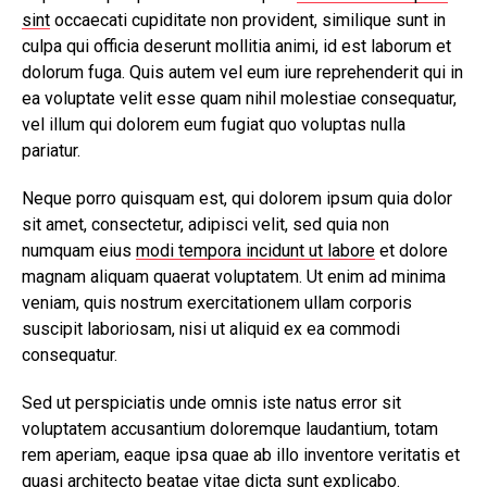
sint
occaecati cupiditate non provident, similique sunt in
culpa qui officia deserunt mollitia animi, id est laborum et
dolorum fuga. Quis autem vel eum iure reprehenderit qui in
ea voluptate velit esse quam nihil molestiae consequatur,
vel illum qui dolorem eum fugiat quo voluptas nulla
pariatur.
Neque porro quisquam est, qui dolorem ipsum quia dolor
sit amet, consectetur, adipisci velit, sed quia non
numquam eius
modi tempora incidunt ut labore
et dolore
magnam aliquam quaerat voluptatem. Ut enim ad minima
veniam, quis nostrum exercitationem ullam corporis
suscipit laboriosam, nisi ut aliquid ex ea commodi
consequatur.
Sed ut perspiciatis unde omnis iste natus error sit
voluptatem accusantium doloremque laudantium, totam
rem aperiam, eaque ipsa quae ab illo inventore veritatis et
quasi architecto beatae vitae dicta sunt explicabo.