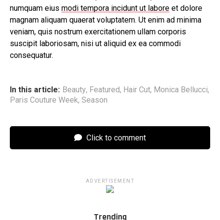
numquam eius
modi tempora incidunt ut labore
et dolore
magnam aliquam quaerat voluptatem. Ut enim ad minima
veniam, quis nostrum exercitationem ullam corporis
suscipit laboriosam, nisi ut aliquid ex ea commodi
consequatur.
In this article:
Beauty
,
Featured
,
Hair Cut
,
Monica Bellucci
,
Paris Couture Week
,
Season
Click to comment
ADVERTISEMENT
Trending