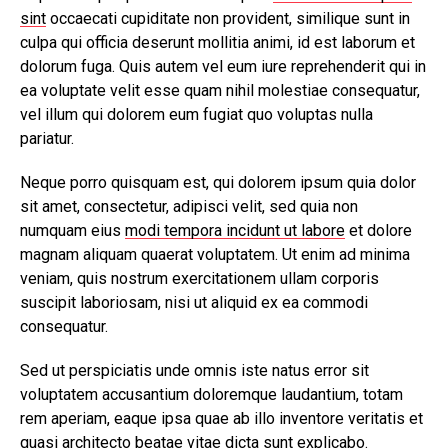
sint
occaecati cupiditate non provident, similique sunt in
culpa qui officia deserunt mollitia animi, id est laborum et
dolorum fuga. Quis autem vel eum iure reprehenderit qui in
ea voluptate velit esse quam nihil molestiae consequatur,
vel illum qui dolorem eum fugiat quo voluptas nulla
pariatur.
Neque porro quisquam est, qui dolorem ipsum quia dolor
sit amet, consectetur, adipisci velit, sed quia non
numquam eius
modi tempora incidunt ut labore
et dolore
magnam aliquam quaerat voluptatem. Ut enim ad minima
veniam, quis nostrum exercitationem ullam corporis
suscipit laboriosam, nisi ut aliquid ex ea commodi
consequatur.
Sed ut perspiciatis unde omnis iste natus error sit
voluptatem accusantium doloremque laudantium, totam
rem aperiam, eaque ipsa quae ab illo inventore veritatis et
quasi architecto beatae vitae dicta sunt explicabo.