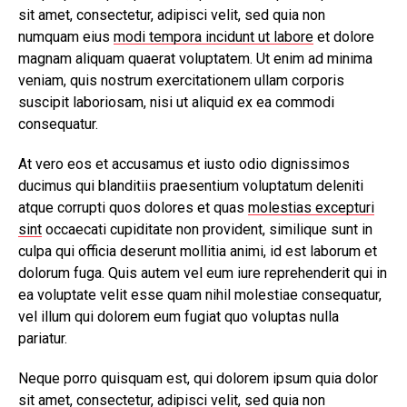
sit amet, consectetur, adipisci velit, sed quia non
numquam eius
modi tempora incidunt ut labore
et dolore
magnam aliquam quaerat voluptatem. Ut enim ad minima
veniam, quis nostrum exercitationem ullam corporis
suscipit laboriosam, nisi ut aliquid ex ea commodi
consequatur.
At vero eos et accusamus et iusto odio dignissimos
ducimus qui blanditiis praesentium voluptatum deleniti
atque corrupti quos dolores et quas
molestias excepturi
sint
occaecati cupiditate non provident, similique sunt in
culpa qui officia deserunt mollitia animi, id est laborum et
dolorum fuga. Quis autem vel eum iure reprehenderit qui in
ea voluptate velit esse quam nihil molestiae consequatur,
vel illum qui dolorem eum fugiat quo voluptas nulla
pariatur.
Neque porro quisquam est, qui dolorem ipsum quia dolor
sit amet, consectetur, adipisci velit, sed quia non