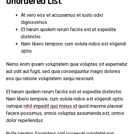
Unordered List
At vero eos et accusamus et iusto odio
dignissimos.
Et harum quidem rerum facilis est et expedita
distinctio.
Nam libero tempore, cum soluta nobis est eligendi
optio.
Nemo enim ipsam voluptatem quia voluptas sit aspernatur
aut odit aut fugit, sed quia consequuntur magni dolores
eos qui ratione voluptatem sequi nesciunt.
Et harum quidem rerum facilis est et expedita distinctio.
Nam libero tempore, cum soluta nobis est eligendi optio
cumque
nihil impedit quo minus id
quod maxime placeat
facere possimus, omnis voluptas assumenda est, omnis
dolor repellendus.
Nulla pariatur. Excepteur sint occaecat cupidatat non