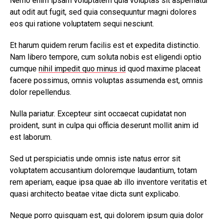
Nemo enim ipsam voluptatem quia voluptas sit aspernatur
aut odit aut fugit, sed quia consequuntur magni dolores
eos qui ratione voluptatem sequi nesciunt.
Et harum quidem rerum facilis est et expedita distinctio.
Nam libero tempore, cum soluta nobis est eligendi optio
cumque
nihil impedit quo minus id
quod maxime placeat
facere possimus, omnis voluptas assumenda est, omnis
dolor repellendus.
Nulla pariatur. Excepteur sint occaecat cupidatat non
proident, sunt in culpa qui officia deserunt mollit anim id
est laborum.
Sed ut perspiciatis unde omnis iste natus error sit
voluptatem accusantium doloremque laudantium, totam
rem aperiam, eaque ipsa quae ab illo inventore veritatis et
quasi architecto beatae vitae dicta sunt explicabo.
Neque porro quisquam est, qui dolorem ipsum quia dolor