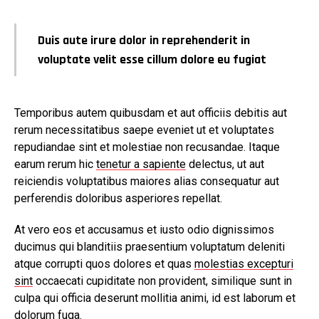
Duis aute irure dolor in reprehenderit in
voluptate velit esse cillum dolore eu fugiat
Temporibus autem quibusdam et aut officiis debitis aut
rerum necessitatibus saepe eveniet ut et voluptates
repudiandae sint et molestiae non recusandae. Itaque
earum rerum hic
tenetur a sapiente
delectus, ut aut
reiciendis voluptatibus maiores alias consequatur aut
perferendis doloribus asperiores repellat.
At vero eos et accusamus et iusto odio dignissimos
ducimus qui blanditiis praesentium voluptatum deleniti
atque corrupti quos dolores et quas
molestias excepturi
sint
occaecati cupiditate non provident, similique sunt in
culpa qui officia deserunt mollitia animi, id est laborum et
dolorum fuga.